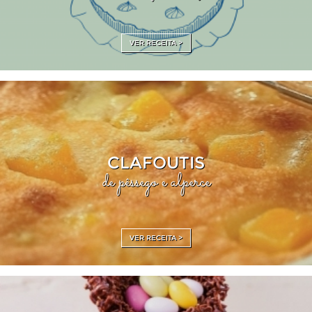
VER RECEITA >
CLAFOUTIS
de pêssego e alperce
VER RECEITA >