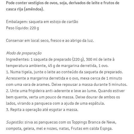
Pode conter vestígios de ovos, soja, derivados de leite e frutos de
do
casca rija (amêndoa).
hi
Embalagem: saqueta em estojo de cartão
do
Peso líquido: 220 g
fi
Conservar em local seco, fresco e ao abrigo da luz.
pr
Modo de preparação
sal
Ingredientes: 1 saqueta de preparado (220 g), 300 ml de leite à
Uma
temperatura ambiente, 45 g de margarina derretida, 1 ovo.
de 
1. Numa tigela, junte o leite ao conteúdo da saqueta de preparado.
mar
Acrescente a margarina derretida e o ovo, mexa cerca de 1 minuto
com uma vara de arames. Deixe repousar a massa durante 5 minutos.
2. Unte uma frigideira anti-aderente e leve ao lume. Quando estiver
bem quente, verta um pouco de massa. Deixe dourar de ambos os
lados, virando a panqueca com a ajuda de uma espátula.
3. Repita a operação até esgotar a massa.
Sugestão:
sirva as panquecas com os Toppings Branca de Neve,
compota, geleia, mel e nozes, natas, Frutas em calda Espiga.