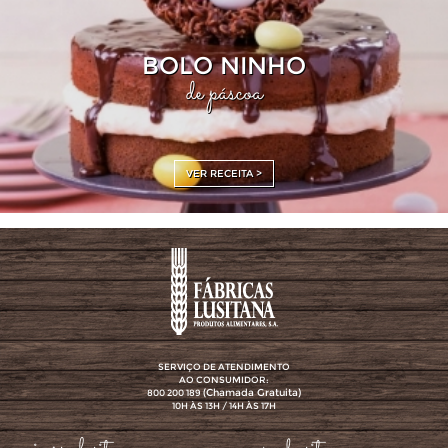
BOLO NINHO
de páscoa
VER RECEITA >
SERVIÇO DE ATENDIMENTO
AO CONSUMIDOR:
(Chamada Gratuita)
800 200 189
10H ÀS 13H / 14H ÀS 17H