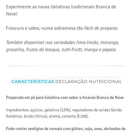
Experimente as novas Gelatinas tradicionais Branca de
Neve!
Frescura e sabor, numa sobremesa tão fácil de preparar.
Também disponível nas variedades lima-limão, morango,
groselha, frutos do bosque, tutti-frutti, manga e papaia.
CARACTERÍSTICAS
DECLARAÇÃO NUTRICIONAL
Preparado em pó para Gelatina com sabor a Ananás Branca de Neve
Va
Mé
Ingredientes: açúcar, gelatina (12%), reguladores de acidez (ácido
en
fumárico, ácido cítrico), aroma, corante (E100).
lí
Pode conter vestígios de cereais com glúten, soja, ovos, derivados de