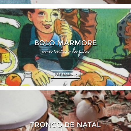
BOLO MÁRMORE
com recheio de pêra
VER RECEITA >
TRONCO DE NATAL