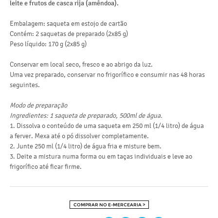
do
leite e frutos de casca rija (amêndoa).
hi
Embalagem: saqueta em estojo de cartão
do
Contém: 2 saquetas de preparado (2x85 g)
Peso líquido: 170 g (2x85 g)
pr
sal
Conservar em local seco, fresco e ao abrigo da luz.
Uma vez preparado, conservar no frigorífico e consumir nas 48 horas
Uma
seguintes.
pre
Modo de preparação
Ingredientes: 1 saqueta de preparado, 500ml de água.
1. Dissolva o conteúdo de uma saqueta em 250 ml (1/4 litro) de água
a ferver. Mexa até o pó dissolver completamente.
2. Junte 250 ml (1/4 litro) de água fria e misture bem.
3. Deite a mistura numa forma ou em taças individuais e leve ao
frigorífico até ficar firme.
COMPRAR NO E-MERCEARIA >