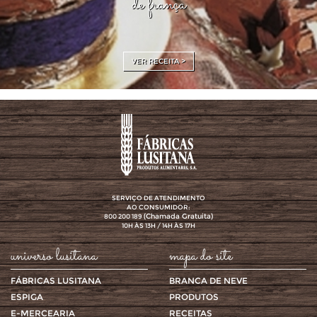
de frança
VER RECEITA >
SERVIÇO DE ATENDIMENTO
AO CONSUMIDOR:
(Chamada Gratuita)
800 200 189
10H ÀS 13H / 14H ÀS 17H
universo lusitana
mapa do site
FÁBRICAS LUSITANA
BRANCA DE NEVE
ESPIGA
PRODUTOS
E-MERCEARIA
RECEITAS