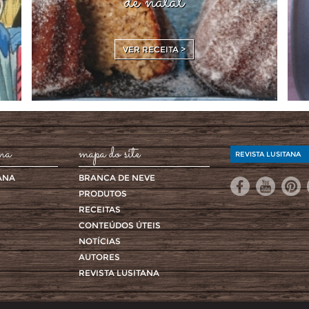
de natal
VER RECEITA >
ana
mapa do site
REVISTA LUSITANA
ANA
BRANCA DE NEVE
PRODUTOS
RECEITAS
CONTEÚDOS ÚTEIS
NOTÍCIAS
AUTORES
REVISTA LUSITANA