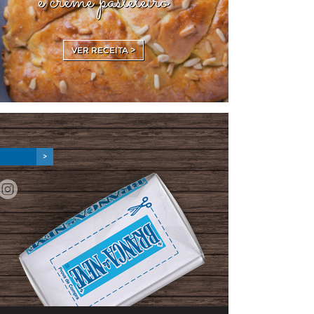
e creme pasteleiro
VER RECEITA >
>