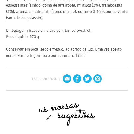
lí
espessantes (amido, goma de alfarroba), mirtilos (3%), framboesas
do
(3%), aroma, acidificante (ácido cítrico), corante (E163), conservante
(sorbato de potássio).
hi
do
Embalagem: frasco em vidro com tampa twist-off
Peso líquido: 570 g
pr
sa
Conservar em local seco e fresco, ao abrigo da luz. Uma vez aberto
conservar no frigorífico e consumir até 1 mês.
PARTILHAR PRODUTO: