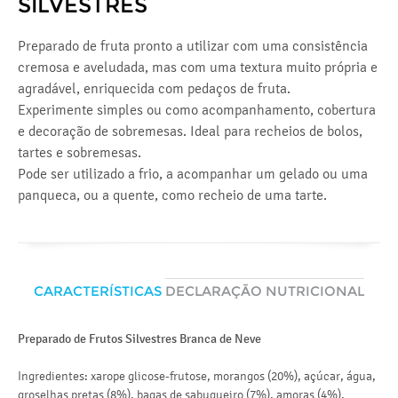
SILVESTRES
Preparado de fruta pronto a utilizar com uma consistência
cremosa e aveludada, mas com uma textura muito própria e
agradável, enriquecida com pedaços de fruta.
Experimente simples ou como acompanhamento, cobertura
e decoração de sobremesas. Ideal para recheios de bolos,
tartes e sobremesas.
Pode ser utilizado a frio, a acompanhar um gelado ou uma
panqueca, ou a quente, como recheio de uma tarte.
CARACTERÍSTICAS
DECLARAÇÃO NUTRICIONAL
Preparado de Frutos Silvestres Branca de Neve
Va
en
Ingredientes: xarope glicose-frutose, morangos (20%), açúcar, água,
groselhas pretas (8%), bagas de sabugueiro (7%), amoras (4%),