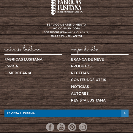
SERVIÇO DE ATENDIMENTO
AO CONSUMIDOR:
(Chamada Gratuita)
800 200 189
10H ÀS 13H / 14H ÀS 17H
universo lusitana
mapa do site
FÁBRICAS LUSITANA
BRANCA DE NEVE
ESPIGA
PRODUTOS
E-MERCEARIA
RECEITAS
CONTEÚDOS ÚTEIS
NOTÍCIAS
AUTORES
REVISTA LUSITANA
REVISTA LUSITANA
>